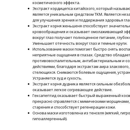
косметического эффекта.
Экстракт кордицепса китайского, который называю
является уникальным средством ТКМ. Является не
для улучшения зрения и поддержания здоровья гла
Экстракт корня женьшеня способствует значител
кровообращения и оказывает омолаживающий эфф
вокруг глаз получает полноценное питание, глубок
Уменьшает отечность вокруг глаз и темные круги.
Использование маски помогает быстро снять воспа
неприятные ощущения в глазах. Средство облада
противовоспалительным, антибактериальным и 
действиями, благодаря экстрактам аира злакового,
стелющихся. Снимаются болевые ощущения, устран
Устраняется зуд и сухость.
Экстракт корня дудника является сильным обезбо
оказывает легкое согревающее действие.
Гексапептид оказывает быстрый выраженный косм
прекрасно справляется с мимическими морщинами,
старения и способствует регенерации кожи.
Основа маски изготовлена из тенселя (мягкий, гиг
гипоаллергенный).