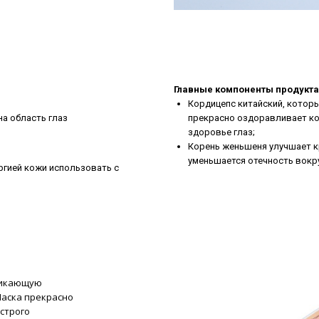
Главные компоненты продукта
Кордицепс китайский, которы
на область глаз
прекрасно оздоравливает кож
здоровье глаз;
Корень женьшеня улучшает к
уменьшается отечность вокру
ргией кожи использовать с
никающую
Маска прекрасно
строго