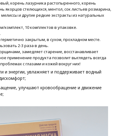
овый, корень лазурника растопыренного, корень
нь якорцов стелющихся, ментол, сок листьев розмарина,
 мелиссы и другие редкие экстракты из натуральных
м/комплект, 10 комплектов в упаковке.
.
герметично закрытым, в сухом, прохладном месте.
ьзовать 2-3 раза в день.
морщинами, замедляет старение, восстанавливает
рное применение продукта позволит выглядеть всегда
проблемах с глазами и кожей вокруг них!
ти и энергии, увлажняет и поддерживает водный
 дискомфорт
;
ращение
, улучшают кровообращение и движение
ие
;