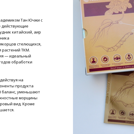
кадемиком Тан Ючжи с
ые действующие
удник китайский, аир
рника
 якорцов стелющихся,
и растений ТКМ.
ния — идеальный
тодов обработки
здействуя на
поненты продукта
й баланс, уменьшают
ерхностные морщины
оровый вид. Кроме
ышается.