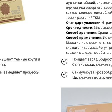
дудник китайский, аир злак
гирчовника северного, коре
сок листьев/цветов/стеблей
трав и растений ТКМ.
Стандарт упаковки:
6 грам
Срок годности:
36 месяцев
Способ хранения:
Хранить 
Способ применения:
Испол
Маска легко справляется с 
клетки эпидермиса. Регуля
свежо и молодо, позабыть о 
ньшают тёмные круги и
Придает заряд бодрос
лаз
;
баланс кожи
, снимает
е, замедляет процессы
Стимулирует кровооб
Ци
, снимает воспален