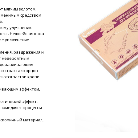
т мягким золотом,
заменимым средством
з.
ьному улучшению
ект. Нежнейшая кожа
ое увлажнение.
ления, раздражения и
ет невероятным
оздоравливающим
 экстракта якорцов
яются застои крови.
ливающим эффектом,
етический эффект,
 замедляет процессы
роскопичный материал,