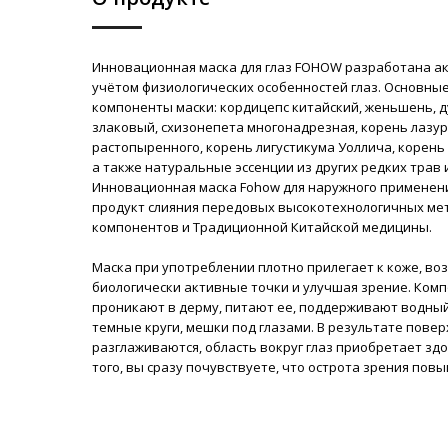
Инновационная маска для глаз FOHOW разработана а
учётом физиологических особенностей глаз. Основн
компоненты маски: кордицепс китайский, женьшень, д
злаковый, схизонепета многонадрезная, корень лазу
растопыренного, корень лигустикума Уоллича, корень
а также натуральные эссенции из других редких трав 
Инновационная маска Fohow для наружного примене
продукт слияния передовых высокотехнологичных ме
компонентов и Традиционной Китайской медицины.
Маска при употреблении плотно прилегает к коже, во
биологически активные точки и улучшая зрение. Ком
проникают в дерму, питают ее, поддерживают водны
темные круги, мешки под глазами. В результате пов
разглаживаются, область вокруг глаз приобретает зд
того, вы сразу почувствуете, что острота зрения пов