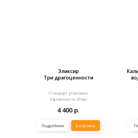
Эликсир
Кал
Три драгоценности
во
Стандарт упаковки:
4 флакона по 30 мл.
4 400
р.
Подробнее
В корзину
П