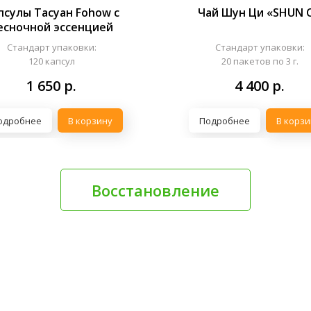
псулы Тасуан Fohow с
Чай Шун Ци «SHUN C
есночной эссенцией
Стандарт упаковки:
Стандарт упаковки:
120 капсул
20 пакетов по 3 г.
1 650
р.
4 400
р.
одробнее
В корзину
Подробнее
В корзи
Восстановление