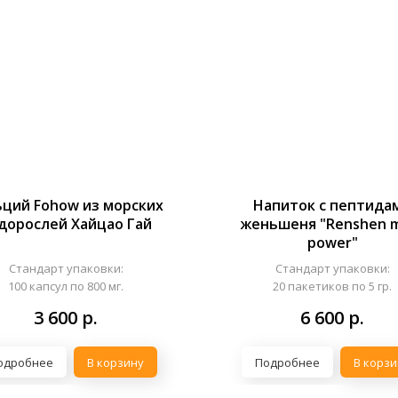
ьций Fohow из морских
Напиток с пептида
дорослей Хайцао Гай
женьшеня "Renshen m
power"
Стандарт упаковки:
Стандарт упаковки:
100 капсул по 800 мг.
20 пакетиков по 5 гр.
3 600
р.
6 600
р.
одробнее
В корзину
Подробнее
В корзи