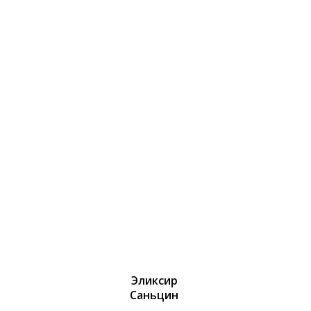
Эликсир
Саньцин