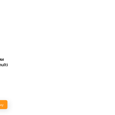
ми
ulti
ну