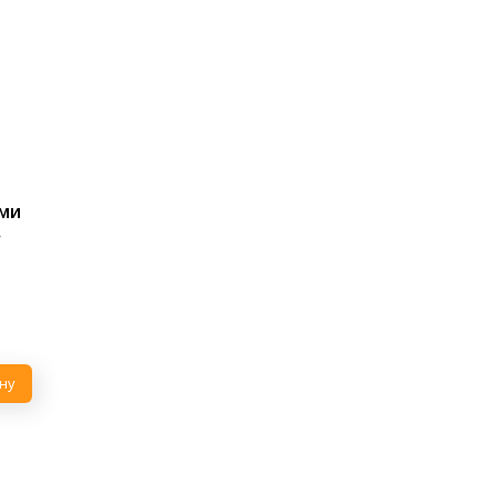
ми
»
ну